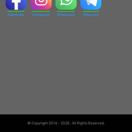
Facebook
Instagram
Whatsapp
Telegram
© Copyright 2014 - 2026
. All Rights Reserved.