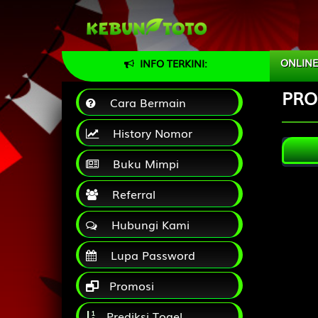
SELAMAT DATANG DI KEBUNTOTO. SITUS JUDI ONLINE YANG M
INFO TERKINI:
PRO
Cara Bermain
History Nomor
Buku Mimpi
Referral
Hubungi Kami
Lupa Password
Promosi
Prediksi Togel