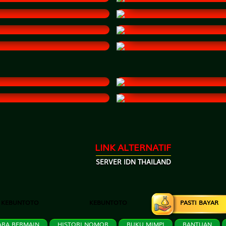
LINK ALTERNATIF
SERVER IDN THAILAND
KEBUNTOTO
KEBUNTOTO
PASTI BAYAR
ARA BERMAIN
HISTORI NOMOR
BUKU MIMPI
BANTUAN