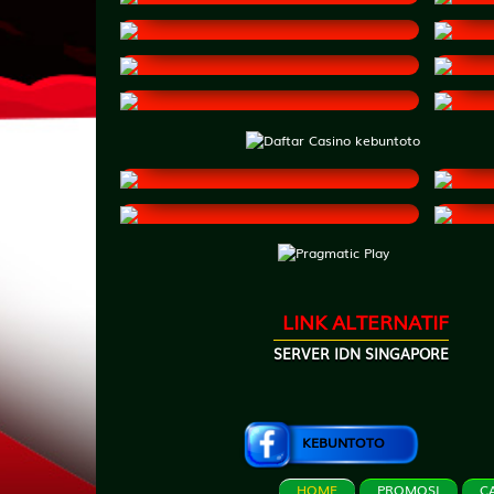
LINK ALTERNATIF
SERVER IDN SINGAPORE
KEBUNTOTO
HOME
PROMOSI
C