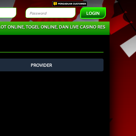
LOGIN
, TOGEL ONLINE, DAN LIVE CASINO RESMI AMAN DAN TERPERCA
PROVIDER