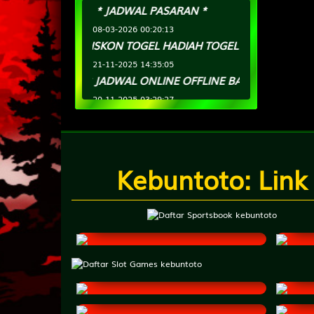
* JADWAL PASARAN *
08-03-2026 00:20:13
* DISKON TOGEL HADIAH TOGEL *
21-11-2025 14:35:05
* JADWAL ONLINE OFFLINE BANKl *
20-11-2025 03:29:27
Kebuntoto: Link