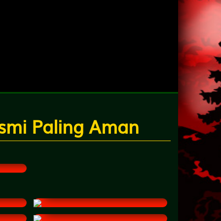
esmi Paling Aman