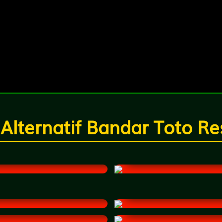
 Alternatif Bandar Toto R